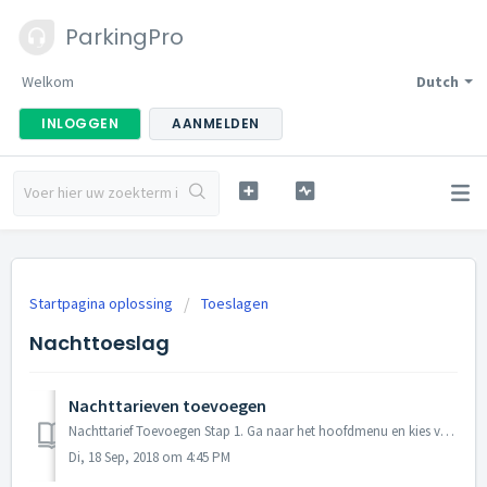
ParkingPro
Welkom
Dutch
INLOGGEN
AANMELDEN
Startpagina oplossing
Toeslagen
Nachttoeslag
Nachttarieven toevoegen
Nachttarief Toevoegen Stap 1. Ga naar het hoofdmenu en kies voor "Locaties" --> en klik op 1 van uw producten. Stap 2. Klik op de 3 pun...
Di, 18 Sep, 2018 om 4:45 PM